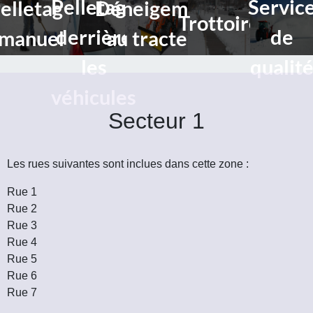
Pelletage
Servic
elletage
Déneigement
Trottoire
derrière
de
manuel
au tracteur
les
qualit
véhicules
Secteur 1
Les rues suivantes sont inclues dans cette zone :
Rue 1
Rue 2
Rue 3
Rue 4
Rue 5
Rue 6
Rue 7