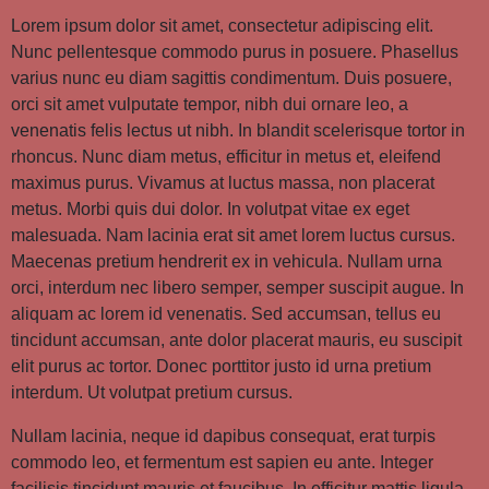
Lorem ipsum dolor sit amet, consectetur adipiscing elit.
Nunc pellentesque commodo purus in posuere. Phasellus
varius nunc eu diam sagittis condimentum. Duis posuere,
orci sit amet vulputate tempor, nibh dui ornare leo, a
venenatis felis lectus ut nibh. In blandit scelerisque tortor in
rhoncus. Nunc diam metus, efficitur in metus et, eleifend
maximus purus. Vivamus at luctus massa, non placerat
metus. Morbi quis dui dolor. In volutpat vitae ex eget
malesuada. Nam lacinia erat sit amet lorem luctus cursus.
Maecenas pretium hendrerit ex in vehicula. Nullam urna
orci, interdum nec libero semper, semper suscipit augue. In
aliquam ac lorem id venenatis. Sed accumsan, tellus eu
tincidunt accumsan, ante dolor placerat mauris, eu suscipit
elit purus ac tortor. Donec porttitor justo id urna pretium
interdum. Ut volutpat pretium cursus.
Nullam lacinia, neque id dapibus consequat, erat turpis
commodo leo, et fermentum est sapien eu ante. Integer
facilisis tincidunt mauris et faucibus. In efficitur mattis ligula