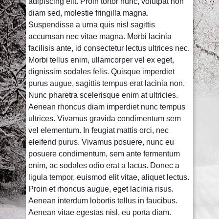
adipiscing elit. Proin tortor nunc, volutpat non
diam sed, molestie fringilla magna.
Suspendisse a urna quis nisl sagittis
accumsan nec vitae magna. Morbi lacinia
facilisis ante, id consectetur lectus ultrices nec.
Morbi tellus enim, ullamcorper vel ex eget,
dignissim sodales felis. Quisque imperdiet
purus augue, sagittis tempus erat lacinia non.
Nunc pharetra scelerisque enim at ultricies.
Aenean rhoncus diam imperdiet nunc tempus
ultrices. Vivamus gravida condimentum sem
vel elementum. In feugiat mattis orci, nec
eleifend purus. Vivamus posuere, nunc eu
posuere condimentum, sem ante fermentum
enim, ac sodales odio erat a lacus. Donec a
ligula tempor, euismod elit vitae, aliquet lectus.
Proin et rhoncus augue, eget lacinia risus.
Aenean interdum lobortis tellus in faucibus.
Aenean vitae egestas nisl, eu porta diam.