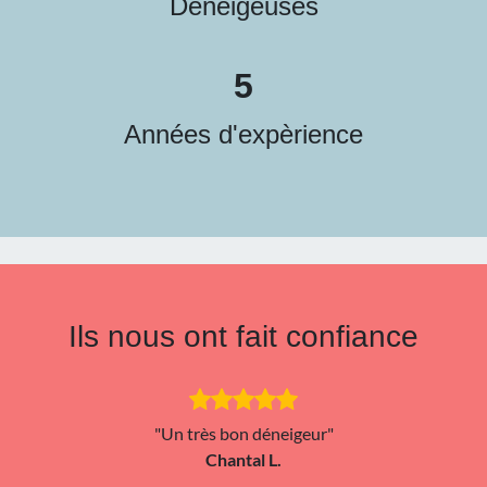
Déneigeuses
5
Années d'expèrience
Ils nous ont fait confiance
"Un très bon déneigeur"
Chantal L.