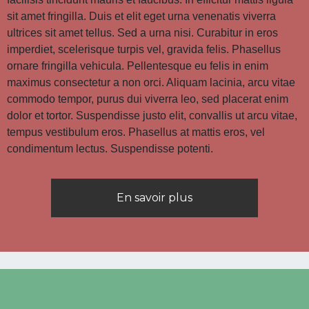
sit amet fringilla. Duis et elit eget urna venenatis viverra
ultrices sit amet tellus. Sed a urna nisi. Curabitur in eros
imperdiet, scelerisque turpis vel, gravida felis. Phasellus
ornare fringilla vehicula. Pellentesque eu felis in enim
maximus consectetur a non orci. Aliquam lacinia, arcu vitae
commodo tempor, purus dui viverra leo, sed placerat enim
dolor et tortor. Suspendisse justo elit, convallis ut arcu vitae,
tempus vestibulum eros. Phasellus at mattis eros, vel
condimentum lectus. Suspendisse potenti.
En savoir plus