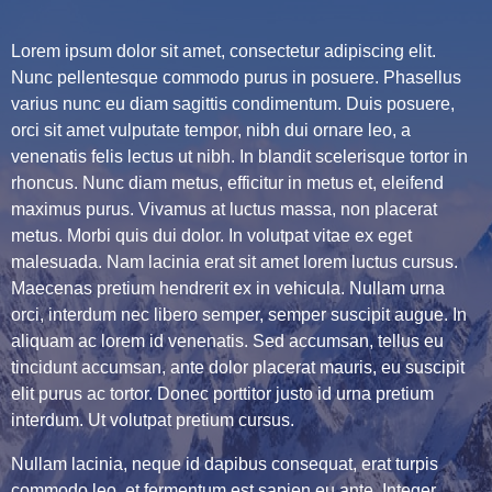
Lorem ipsum dolor sit amet, consectetur adipiscing elit.
Nunc pellentesque commodo purus in posuere. Phasellus
varius nunc eu diam sagittis condimentum. Duis posuere,
orci sit amet vulputate tempor, nibh dui ornare leo, a
venenatis felis lectus ut nibh. In blandit scelerisque tortor in
rhoncus. Nunc diam metus, efficitur in metus et, eleifend
maximus purus. Vivamus at luctus massa, non placerat
metus. Morbi quis dui dolor. In volutpat vitae ex eget
malesuada. Nam lacinia erat sit amet lorem luctus cursus.
Maecenas pretium hendrerit ex in vehicula. Nullam urna
orci, interdum nec libero semper, semper suscipit augue. In
aliquam ac lorem id venenatis. Sed accumsan, tellus eu
tincidunt accumsan, ante dolor placerat mauris, eu suscipit
elit purus ac tortor. Donec porttitor justo id urna pretium
interdum. Ut volutpat pretium cursus.
Nullam lacinia, neque id dapibus consequat, erat turpis
commodo leo, et fermentum est sapien eu ante. Integer