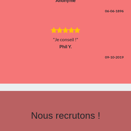
Anonyme
06-06-1896
"Je conseil !"
Phil Y.
09-10-2019
Nous recrutons !